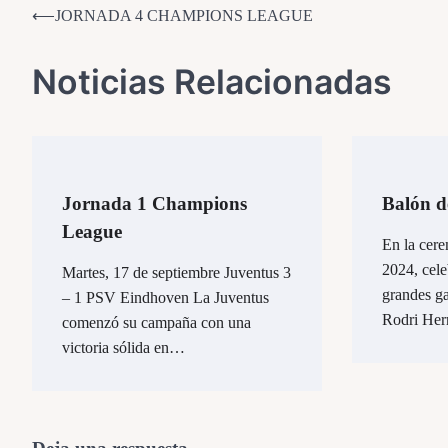
Navegación
⟵
JORNADA 4 CHAMPIONS LEAGUE
de
Noticias Relacionadas
entradas
Jornada 1 Champions
Balón d
League
En la cer
2024, cele
Martes, 17 de septiembre Juventus 3
grandes ga
– 1 PSV Eindhoven La Juventus
Rodri He
comenzó su campaña con una
victoria sólida en…