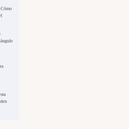
o. Cómo
el
e
 ángulo
ra
esta
eden