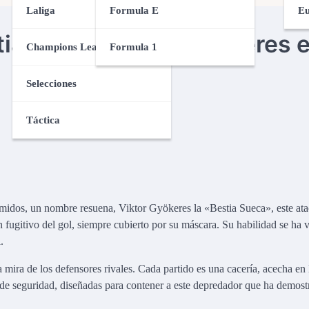
Laliga
Formula E
Eu
tia Sueca: Viktor Gyökeres 
Champions League
Formula 1
Selecciones
Táctica
midos, un nombre resuena, Viktor Gyökeres la «Bestia Sueca», este ata
n fugitivo del gol, siempre cubierto por su máscara. Su habilidad se ha 
.
 mira de los defensores rivales. Cada partido es una cacería, acecha en 
 de seguridad, diseñadas para contener a este depredador que ha demos