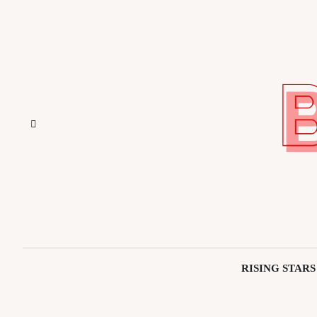
Saltar
al
contenido
RISING STARS