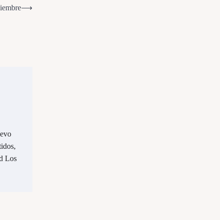
ciembre
⟶
uevo
idos,
d Los