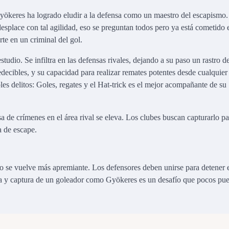
, Gyökeres ha logrado eludir a la defensa como un maestro del escapism
esplace con tal agilidad, eso se preguntan todos pero ya está cometido 
rte en un criminal del gol.
dio. Se infiltra en las defensas rivales, dejando a su paso un rastro d
decibles, y su capacidad para realizar remates potentes desde cualquier
les delitos: Goles, regates y el Hat-trick es el mejor acompañante de su
sa de crímenes en el área rival se eleva. Los clubes buscan capturarlo pa
a de escape.
lo se vuelve más apremiante. Los defensores deben unirse para detener 
aza y captura de un goleador como Gyökeres es un desafío que pocos pu