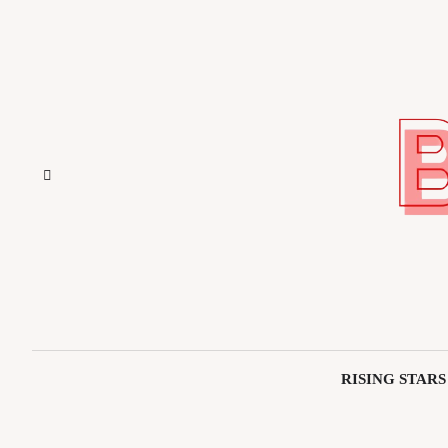
Saltar
al
contenido
RISING STARS