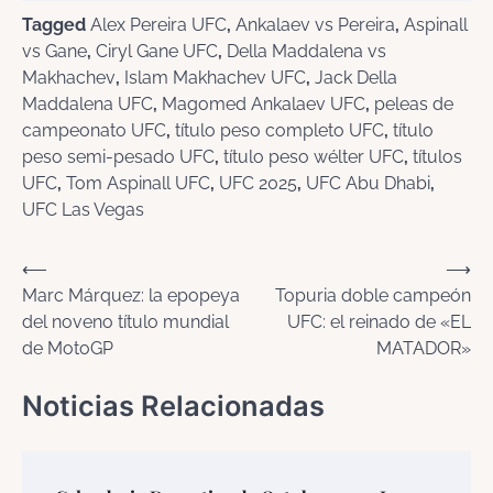
Tagged
Alex Pereira UFC
,
Ankalaev vs Pereira
,
Aspinall
vs Gane
,
Ciryl Gane UFC
,
Della Maddalena vs
Makhachev
,
Islam Makhachev UFC
,
Jack Della
Maddalena UFC
,
Magomed Ankalaev UFC
,
peleas de
campeonato UFC
,
título peso completo UFC
,
título
peso semi-pesado UFC
,
título peso wélter UFC
,
títulos
UFC
,
Tom Aspinall UFC
,
UFC 2025
,
UFC Abu Dhabi
,
UFC Las Vegas
Navegación
⟵
⟶
Marc Márquez: la epopeya
Topuria doble campeón
de
del noveno título mundial
UFC: el reinado de «EL
entradas
de MotoGP
MATADOR»
Noticias Relacionadas