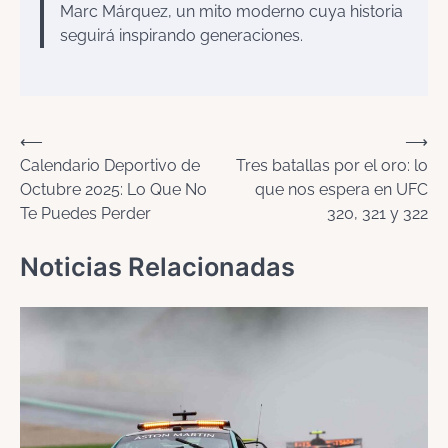
Marc Márquez, un mito moderno cuya historia
seguirá inspirando generaciones.
Navegación
⟵
⟶
Calendario Deportivo de
Tres batallas por el oro: lo
de
Octubre 2025: Lo Que No
que nos espera en UFC
entradas
Te Puedes Perder
320, 321 y 322
Noticias Relacionadas