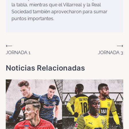
la tabla, mientras que el Villarreal y la Real
Sociedad también aprovecharon para sumar
puntos importantes.
Navegación
⟵
⟶
JORNADA 1
JORNADA 3
de
entradas
Noticias Relacionadas