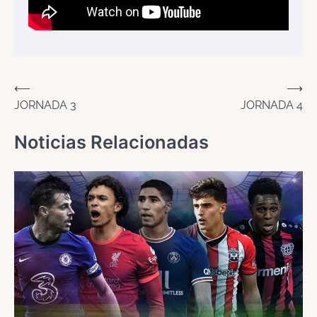
Navegación
⟵
⟶
JORNADA 3
JORNADA 4
de
entradas
Noticias Relacionadas