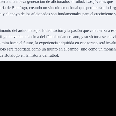
raer a una nueva generación de aficionados al fútbol. Los jóvenes que
storia de Botafogo, creando un vínculo emocional que perdurará a lo lar
ión y el apoyo de los aficionados son fundamentales para el crecimiento y
monio del arduo trabajo, la dedicación y la pasión que caracteriza a est
ogo ha vuelto a la cima del fútbol sudamericano, y su victoria se convi
ira hacia el futuro, la experiencia adquirida en este torneo será inval
solo será recordada como un triunfo en el campo, sino como un momen
e Botafogo en la historia del fútbol.