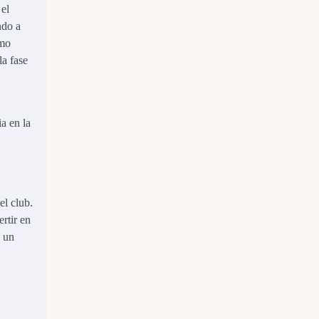
 el
ndo a
omo
la fase
a en la
el club.
rtir en
e un