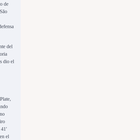
do de
 São
 defensa
nte del
oria
s dio el
Plate,
ando
uno
iro
 41′
en el