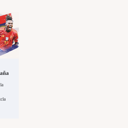
paña
la
zcla