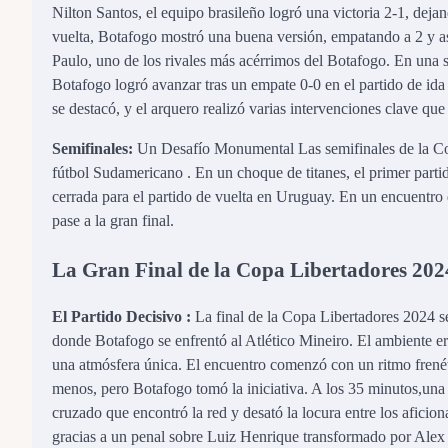
Nilton Santos, el equipo brasileño logró una victoria 2-1, deja
vuelta, Botafogo mostró una buena versión, empatando a 2 y ase
Paulo, uno de los rivales más acérrimos del Botafogo. En una s
Botafogo logró avanzar tras un empate 0-0 en el partido de ida y
se destacó, y el arquero realizó varias intervenciones clave que 
Semifinales:
Un Desafío Monumental Las semifinales de la Cop
fútbol Sudamericano . En un choque de titanes, el primer partid
cerrada para el partido de vuelta en Uruguay. En un encuentro d
pase a la gran final.
La Gran Final de la Copa Libertadores 202
El Partido Decisivo :
La final de la Copa Libertadores 2024 s
donde Botafogo se enfrentó al Atlético Mineiro. El ambiente er
una atmósfera única. El encuentro comenzó con un ritmo frenéti
menos, pero Botafogo tomó la iniciativa. A los 35 minutos,una
cruzado que encontró la red y desató la locura entre los aficion
gracias a un penal sobre Luiz Henrique transformado por Alex t