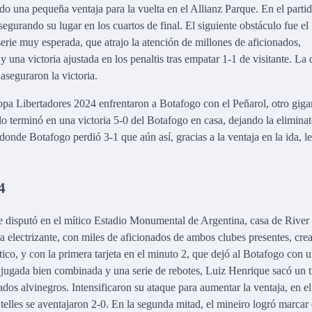
ndo una pequeña ventaja para la vuelta en el Allianz Parque. En el parti
gurando su lugar en los cuartos de final. El siguiente obstáculo fue el
erie muy esperada, que atrajo la atención de millones de aficionados,
 una victoria ajustada en los penaltis tras empatar 1-1 de visitante. La
aseguraron la victoria.
a Libertadores 2024 enfrentaron a Botafogo con el Peñarol, otro giga
o terminó en una victoria 5-0 del Botafogo en casa, dejando la eliminat
onde Botafogo perdió 3-1 que aún así, gracias a la ventaja en la ida, le
4
e disputó en el mítico Estadio Monumental de Argentina, casa de River 
a electrizante, con miles de aficionados de ambos clubes presentes, cre
co, y con la primera tarjeta en el minuto 2, que dejó al Botafogo con 
 jugada bien combinada y una serie de rebotes, Luiz Henrique sacó un t
ados alvinegros. Intensificaron su ataque para aumentar la ventaja, en el
elles se aventajaron 2-0. En la segunda mitad, el mineiro logró marcar 