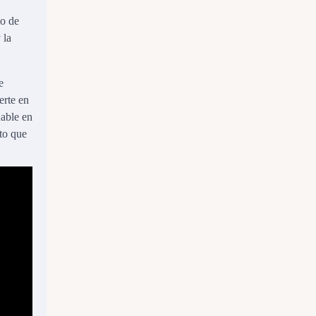
go de
 la
e
erte en
uable en
to que