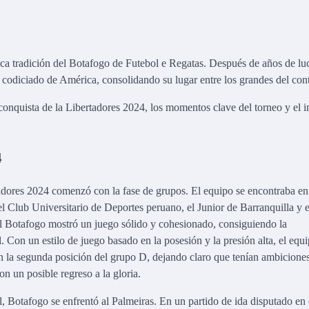
ica tradición del Botafogo de Futebol e Regatas. Después de años de lu
ás codiciado de América, consolidando su lugar entre los grandes del con
conquista de la Libertadores 2024, los momentos clave del torneo y el 
4
dores 2024 comenzó con la fase de grupos. El equipo se encontraba en
l Club Universitario de Deportes peruano, el Junior de Barranquilla y
 el Botafogo mostró un juego sólido y cohesionado, consiguiendo la
l. Con un estilo de juego basado en la posesión y la presión alta, el equ
l en la segunda posición del grupo D, dejando claro que tenían ambicione
n un posible regreso a la gloria.
l, Botafogo se enfrentó al Palmeiras. En un partido de ida disputado en 