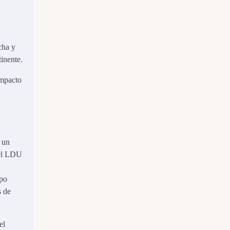
cha y
tinente.
impacto
 un
 el LDU
ipo
s de
el