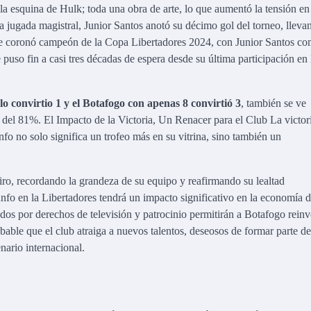
a esquina de Hulk; toda una obra de arte, lo que aumentó la tensión en
 jugada magistral, Junior Santos anotó su décimo gol del torneo, lleva
 se coronó campeón de la Copa Libertadores 2024, con Junior Santos c
so fin a casi tres décadas de espera desde su última participación en 
olo convirtio 1 y el Botafogo con apenas 8 convirtió 3
, también se ve
n del 81%. El Impacto de la Victoria, Un Renacer para el Club La victori
fo no solo significa un trofeo más en su vitrina, sino también un
eiro, recordando la grandeza de su equipo y reafirmando su lealtad
fo en la Libertadores tendrá un impacto significativo en la economía d
dos por derechos de televisión y patrocinio permitirán a Botafogo reinve
robable que el club atraiga a nuevos talentos, deseosos de formar parte d
nario internacional.