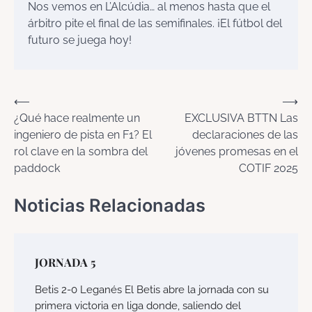
Nos vemos en L’Alcúdia… al menos hasta que el
árbitro pite el final de las semifinales. ¡El fútbol del
futuro se juega hoy!
Navegación
⟵
⟶
¿Qué hace realmente un
EXCLUSIVA BTTN Las
de
ingeniero de pista en F1? El
declaraciones de las
entradas
rol clave en la sombra del
jóvenes promesas en el
paddock
COTIF 2025
Noticias Relacionadas
JORNADA 5
Betis 2-0 Leganés El Betis abre la jornada con su
primera victoria en liga donde, saliendo del